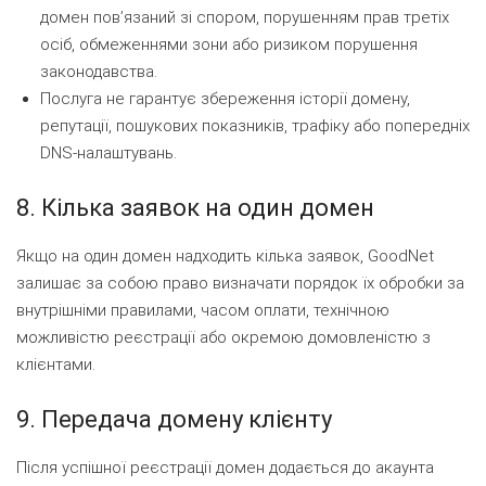
домен повʼязаний зі спором, порушенням прав третіх
осіб, обмеженнями зони або ризиком порушення
законодавства.
Послуга не гарантує збереження історії домену,
репутації, пошукових показників, трафіку або попередніх
DNS-налаштувань.
8. Кілька заявок на один домен
Якщо на один домен надходить кілька заявок, GoodNet
залишає за собою право визначати порядок їх обробки за
внутрішніми правилами, часом оплати, технічною
можливістю реєстрації або окремою домовленістю з
клієнтами.
9. Передача домену клієнту
Після успішної реєстрації домен додається до акаунта