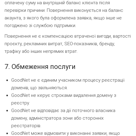
оплачену суму на внутрішній баланс клієнта після
перевірки причини. Повернення виконується на баланс
акаунта, з якого була оформлена заявка, якщо інше не
погоджено зі службою підтримки.
Повернення не є компенсацією втраченої вигоди, вартості
проєкту, рекламних витрат, SEO-показників, бренду,
трафіку або інших непрямих втрат.
7. Обмеження послуги
GoodNet не є єдиним учасником процесу реєстрації
доменів, що звільняються.
GoodNet не керує строками видалення домену з
реєстру.
GoodNet не відповідає за дії поточного власника
домену, адміністратора зони або сторонніх
реєстраторів.
GoodNet може відмовити у виконанні заявки, якщо