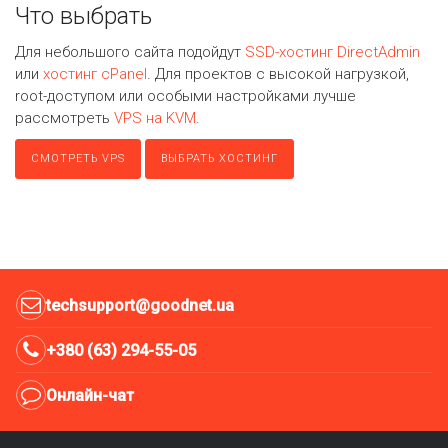
Что выбрать
Для небольшого сайта подойдут
SSD-хостинг DirectAdmin
или
хостинг cPanel
. Для проектов с высокой нагрузкой,
root-доступом или особыми настройками лучше
рассмотреть
VPS на KVM
.
СМОТРЕТЬ VPS
ВЫБРАТЬ ХОСТИНГ
techsupport@goodnet.ua
+380 (63) 294-55-05
Онлайн-чат