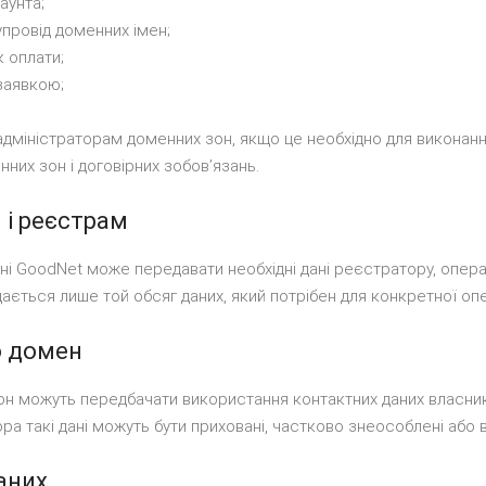
аунта;
провід доменних імен;
к оплати;
заявкою;
дміністраторам доменних зон, якщо це необхідно для виконанн
них зон і договірних зобовʼязань.
 і реєстрам
і GoodNet може передавати необхідні дані реєстратору, опера
ається лише той обсяг даних, який потрібен для конкретної опе
ро домен
он можуть передбачати використання контактних даних власник
а такі дані можуть бути приховані, частково знеособлені або в
аних