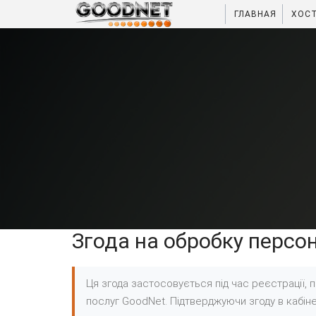
ГЛАВНАЯ
ХОС
Згода на обробку персо
Ця згода застосовується під час реєстрації,
послуг GoodNet. Підтверджуючи згоду в кабіне