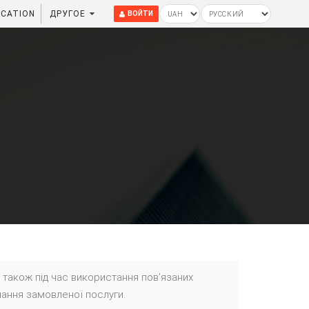
CATION
ДРУГОЕ
ВОЙТИ
 також під час використання повʼязаних
нання замовленої послуги.