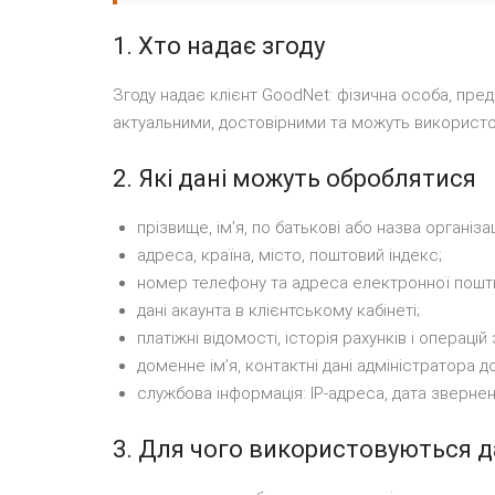
1. Хто надає згоду
Згоду надає клієнт GoodNet: фізична особа, предс
актуальними, достовірними та можуть використо
2. Які дані можуть оброблятися
прізвище, імʼя, по батькові або назва організац
адреса, країна, місто, поштовий індекс;
номер телефону та адреса електронної пошт
дані акаунта в клієнтському кабінеті;
платіжні відомості, історія рахунків і операцій
доменне імʼя, контактні дані адміністратора дом
службова інформація: IP-адреса, дата звернен
3. Для чого використовуються д