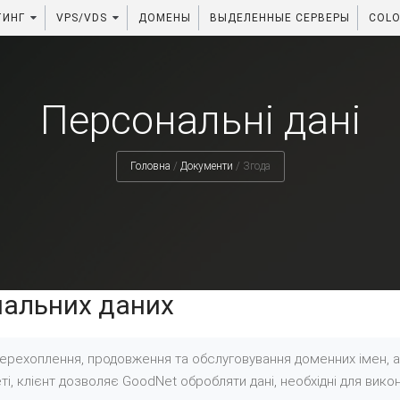
ТИНГ
VPS/VDS
ДОМЕНЫ
ВЫДЕЛЕННЫЕ СЕРВЕРЫ
COLO
Персональні дані
Головна
/
Документи
/
Згода
нальних даних
 перехоплення, продовження та обслуговування доменних імен, а
ті, клієнт дозволяє GoodNet обробляти дані, необхідні для вико