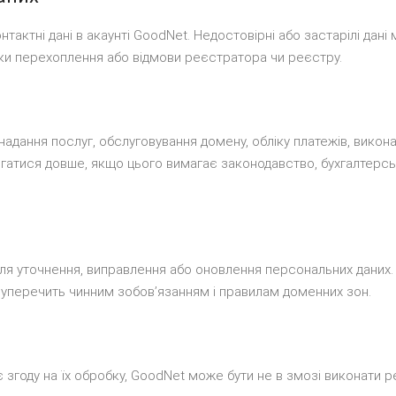
тактні дані в акаунті GoodNet. Недостовірні або застарілі дан
и перехоплення або відмови реєстратора чи реєстру.
надання послуг, обслуговування домену, обліку платежів, викон
ігатися довше, якщо цього вимагає законодавство, бухгалтерсь
ля уточнення, виправлення або оновлення персональних даних
 суперечить чинним зобовʼязанням і правилам доменних зон.
ає згоду на їх обробку, GoodNet може бути не в змозі виконати