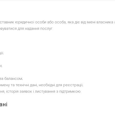
тавник юридичної особи або особа, яка діє від імені власника а
вуватися для надання послуг.
ії;
и;
 за балансом;
ену та технічні дані, необхідні для реєстрації;
ня, історія заявок і листування з підтримкою.
ані