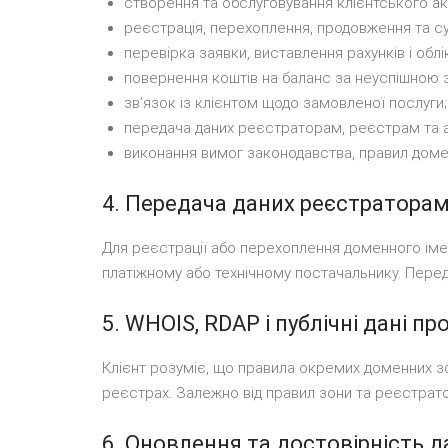
створення та обслуговування клієнтського ак
реєстрація, перехоплення, продовження та су
перевірка заявки, виставлення рахунків і облі
повернення коштів на баланс за неуспішною 
звʼязок із клієнтом щодо замовленої послуги;
передача даних реєстраторам, реєстрам та а
виконання вимог законодавства, правил домен
4. Передача даних реєстраторам
Для реєстрації або перехоплення доменного імен
платіжному або технічному постачальнику. Перед
5. WHOIS, RDAP і публічні дані п
Клієнт розуміє, що правила окремих доменних з
реєстрах. Залежно від правил зони та реєстратор
6. Оновлення та достовірність д