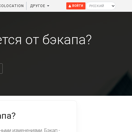
COLOCATION
ДРУГОЕ
ВОЙТИ
ется от бэкапа?
апа?
ными изменениями. Бэкап -