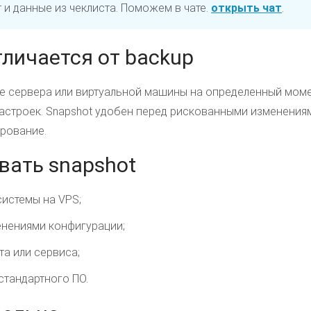
 и данные из чеклиста. Поможем в чате.
открыть чат
.
тличается от backup
е сервера или виртуальной машины на определенный момен
настроек. Snapshot удобен перед рискованными изменениям
рование.
вать snapshot
истемы на VPS;
енениями конфигурации;
та или сервиса;
стандартного ПО.