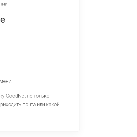
пии.
ке
мени.
жку GoodNet не только
риходить почта или какой