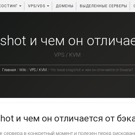
ХОСТИНГ
VPS/VDS
ДОМЕНЫ
ВЫДЕЛЕННЫЕ СЕРВЕРЫ
shot и чем он отлича
VPS / KVM
Главная
/
Wiki
/
VPS / KVM
/
Что такое snapshot и чем он отличается от бэкапа?
hot и чем он отличается от бэк
е сервера в конкретный момент и полезен перед рискован