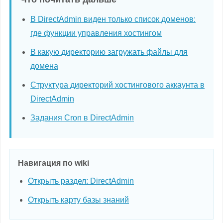
В DirectAdmin виден только список доменов:
где функции управления хостингом
В какую директорию загружать файлы для
домена
Структура директорий хостингового аккаунта в
DirectAdmin
Задания Cron в DirectAdmin
Навигация по wiki
Открыть раздел: DirectAdmin
Открыть карту базы знаний