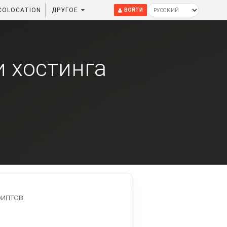
COLOCATION
ДРУГОЕ
ВОЙТИ
и хостинга
риптов.