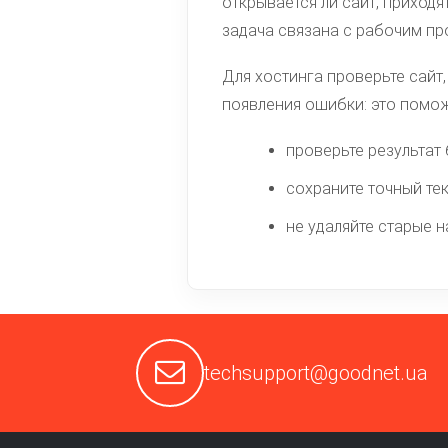
открывается ли сайт, приходя
задача связана с рабочим пр
Для хостинга проверьте сайт,
появления ошибки: это помож
проверьте результат 
сохраните точный тек
не удаляйте старые н
techsupport@goodnet.ua