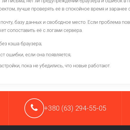
т ли письма, нет ли предупреждений браузера и ошибок в 
оектом, лучше проверять её в спокойное время и заранее 
 почту, базу данных и свободное место. Если проблема по
ет сопоставить её с логами сервера.
без кэша браузера;
ст ошибки, если она появляется;
астройки, пока не убедились, что новые работают.
+380 (63) 294-55-05