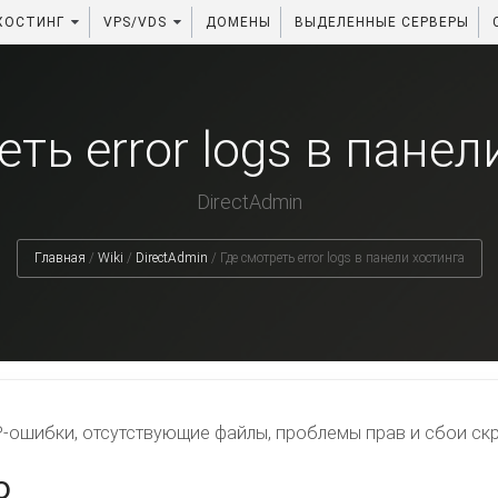
ХОСТИНГ
VPS/VDS
ДОМЕНЫ
ВЫДЕЛЕННЫЕ СЕРВЕРЫ
еть error logs в панел
DirectAdmin
Главная
/
Wiki
/
DirectAdmin
/
Где смотреть error logs в панели хостинга
HP-ошибки, отсутствующие файлы, проблемы прав и сбои ск
о