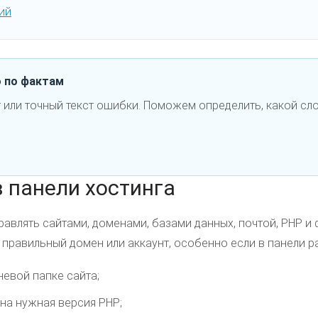
ий
о по фактам
 или точный текст ошибки. Поможем определить, какой сло
в панели хостинга
равлять сайтами, доменами, базами данных, почтой, PHP и
 правильный домен или аккаунт, особенно если в панели 
невой папке сайта;
ана нужная версия PHP;