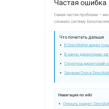
Частая ошибка
Самая частая проблема — мен
сломало систему. Безопаснее
Что почитать дальше
В DirectAdmin виден то
В какую директорию за
Структура директорий хо
Задания Cron в DirectAd
Навигация по wiki
Открыть раздел: DirectAd