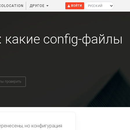
COLOCATION
ДРУГОЕ
ВОЙТИ
: какие config-файлы
йлы проверить
еренесены, но конфигурация