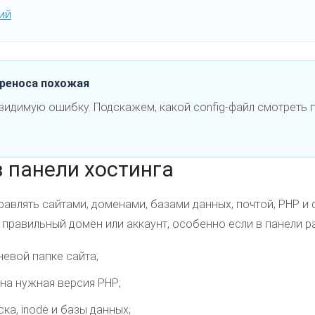
ий
ереноса похожая
видимую ошибку. Подскажем, какой config-файл смотреть 
в панели хостинга
равлять сайтами, доменами, базами данных, почтой, PHP и
 правильный домен или аккаунт, особенно если в панели 
невой папке сайта;
ана нужная версия PHP;
ка, inode и базы данных;