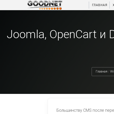
ГЛАВНАЯ
Joomla, OpenCart и 
Главная
/
Wi
Большинству CMS после перен