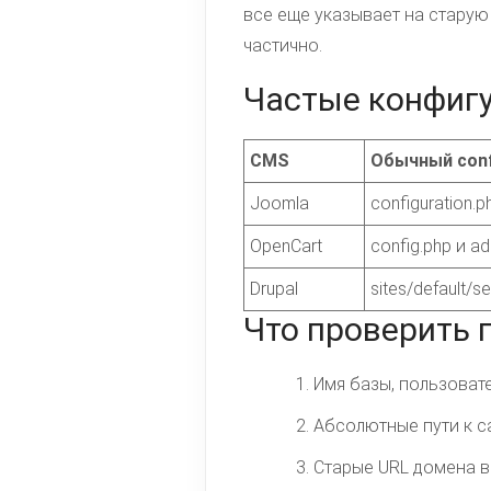
все еще указывает на старую
частично.
Частые конфиг
CMS
Обычный conf
Joomla
configuration.p
OpenCart
config.php и a
Drupal
sites/default/se
Что проверить 
Имя базы, пользовател
Абсолютные пути к cac
Старые URL домена в 