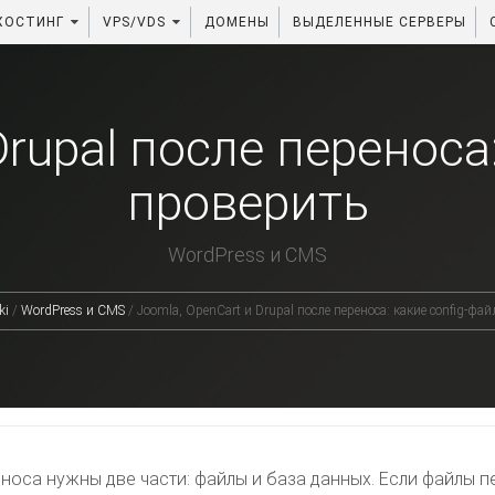
ХОСТИНГ
VPS/VDS
ДОМЕНЫ
ВЫДЕЛЕННЫЕ СЕРВЕРЫ
Drupal после переноса
проверить
WordPress и CMS
ki
/
WordPress и CMS
/
Joomla, OpenCart и Drupal после переноса: какие config-фа
оса нужны две части: файлы и база данных. Если файлы п