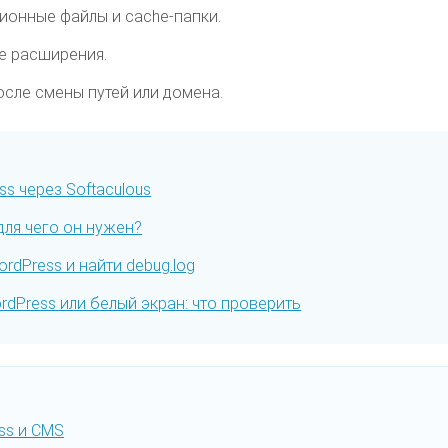
ионные файлы и cache-папки.
е расширения.
осле смены путей или домена.
s через Softaculous
 для чего он нужен?
rdPress и найти debug.log
dPress или белый экран: что проверить
ss и CMS