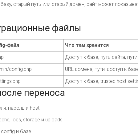
 базу, старый путь или старый домен, сайт может показыв
урационные файлы
ig-файл
Что там хранится
hp
Доступ к базе, путь сайта, пути
dmin/config.php
URL домена, пути, доступ к базе
ttings.php
Доступ к базе, trusted host setti
после переноса
я, пароль и host.
he, logs, storage и uploads.
config и базе.