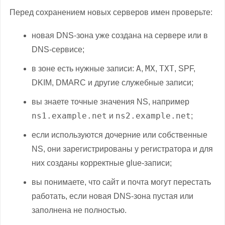
Перед сохранением новых серверов имен проверьте:
новая DNS-зона уже создана на сервере или в
DNS-сервисе;
A
MX
TXT
в зоне есть нужные записи:
,
,
, SPF,
DKIM, DMARC и другие служебные записи;
вы знаете точные значения NS, например
ns1.example.net
ns2.example.net
и
;
если используются дочерние или собственные
NS, они зарегистрированы у регистратора и для
них созданы корректные glue-записи;
вы понимаете, что сайт и почта могут перестать
работать, если новая DNS-зона пустая или
заполнена не полностью.