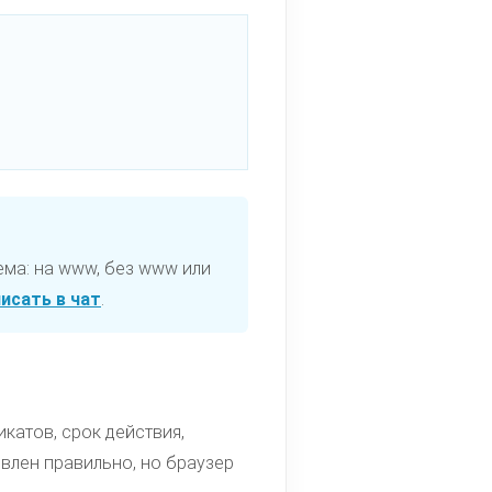
ема: на www, без www или
исать в чат
.
катов, срок действия,
овлен правильно, но браузер