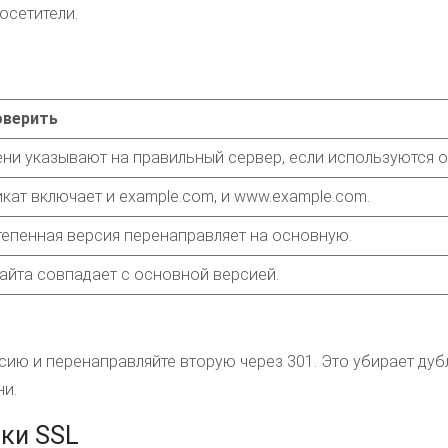
осетители.
оверить
ни указывают на правильный сервер, если используются о
кат включает и example.com, и www.example.com.
епенная версия перенаправляет на основную.
айта совпадает с основной версией.
ию и перенаправляйте вторую через 301. Это убирает дуб
ни.
ки SSL