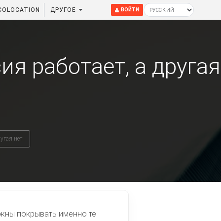
COLOCATION
ДРУГОЕ
ВОЙТИ
я работает, а другая
угая нет
лжны покрывать именно те