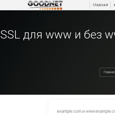
ГЛАВНАЯ
SSL для www и без w
Главна
example.com и www.example.c