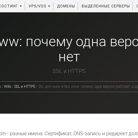
ХОСТИНГ
VPS/VDS
ДОМЕНЫ
ВЫДЕЛЕННЫЕ СЕРВЕРЫ
ww: почему одна верси
нет
SSL и HTTPS
я
/
Wiki
/
SSL и HTTPS
/
SSL для www и без www: почему одна версия работает, а др
om - разные имена. Сертификат, DNS-запись и редирект до