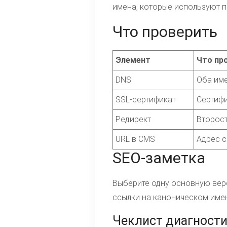
имена, которые используют п
Что проверить
Элемент
Что пр
DNS
Оба име
SSL-сертификат
Сертифи
Редирект
Второст
URL в CMS
Адрес с
SEO-заметка
Выберите одну основную верс
ссылки на каноническом име
Чеклист диагности