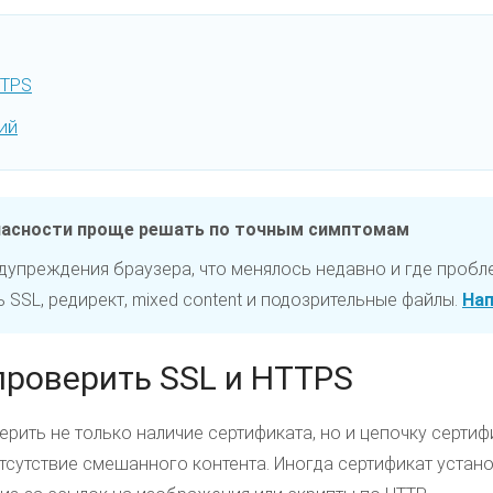
TTPS
ий
пасности проще решать по точным симптомам
едупреждения браузера, что менялось недавно и где пробл
SSL, редирект, mixed content и подозрительные файлы.
Нап
проверить SSL и HTTPS
рить не только наличие сертификата, но и цепочку сертифи
отсутствие смешанного контента. Иногда сертификат устан