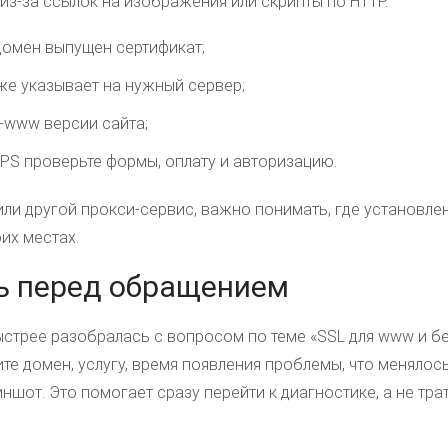
з-за ссылок на изображения или скрипты по HTTP.
 домен выпущен сертификат;
уже указывает на нужный сервер;
-www версии сайта;
PS проверьте формы, оплату и авторизацию.
 или другой прокси-сервис, важно понимать, где установле
оих местах.
ь перед обращением
стрее разобралась с вопросом по теме «SSL для www и бе
жите домен, услугу, время появления проблемы, что менялос
ншот. Это помогает сразу перейти к диагностике, а не тра