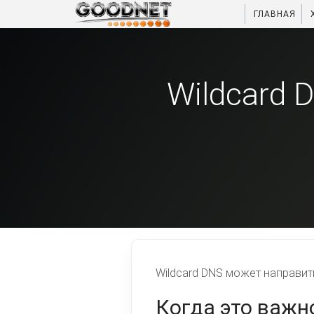
ГЛАВНАЯ
Wildcard 
Wildcard DNS может направит
Когда это важн