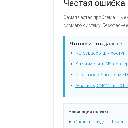
Частая ошибка
Самая частая проблема — мен
сломало систему. Безопаснее
Что почитать дальше
NS-серверы для хостинг
Как изменить NS-серве
Что такое обновление 
A-запись, CNAME и TXT:
Навигация по wiki
Открыть раздел: Домены