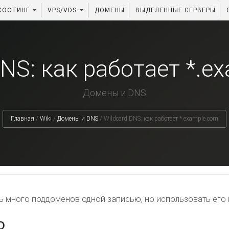
ХОСТИНГ
VPS/VDS
ДОМЕНЫ
ВЫДЕЛЕННЫЕ СЕРВЕРЫ
DNS: как работает *.e
Домены и DNS
Главная
/
Wiki
/
Домены и DNS
/
Wildcard DNS: как работает *.example.com
ь много поддоменов одной записью, но использовать его
о