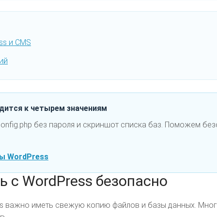
ss и CMS
ий
дится к четырем значениям
config.php без пароля и скриншот списка баз. Поможем бе
зы WordPress
ь с WordPress безопасно
s важно иметь свежую копию файлов и базы данных. Мно