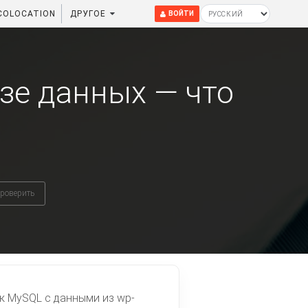
COLOCATION
ДРУГОЕ
ВОЙТИ
зе данных — что
проверить
я к MySQL с данными из wp-