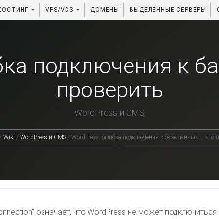
ХОСТИНГ
VPS/VDS
ДОМЕНЫ
ВЫДЕЛЕННЫЕ СЕРВЕРЫ
бка подключения к ба
проверить
WordPress и CMS
/
Wiki
/
WordPress и CMS
/
WordPress: ошибка подключения к базе данных — что 
e connection” означает, что WordPress не может подключитьс