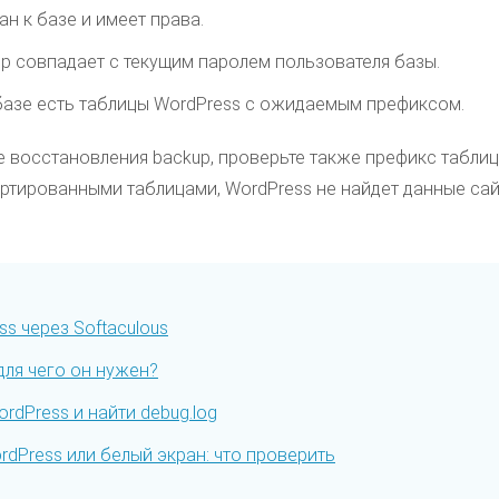
н к базе и имеет права.
hp совпадает с текущим паролем пользователя базы.
азе есть таблицы WordPress с ожидаемым префиксом.
 восстановления backup, проверьте также префикс табли
ртированными таблицами, WordPress не найдет данные са
s через Softaculous
 для чего он нужен?
rdPress и найти debug.log
dPress или белый экран: что проверить