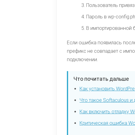
Пользователь привяза
Пароль в wp-config.p
В импортированной б
Если ошибка появилась после
префикс не совпадает с импо
подключении.
Что почитать дальше
Как установить WordPres
Что такое Softaculous и
Как включить отладку Wo
Критическая ошибка Wor