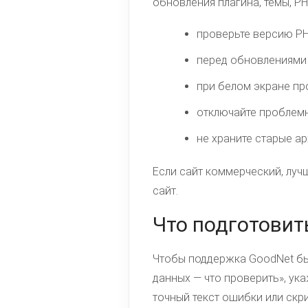
обновления плагина, темы, P
проверьте версию PH
перед обновлениями 
при белом экране про
отключайте проблемн
не храните старые ар
Если сайт коммерческий, луч
сайт.
Что подготовит
Чтобы поддержка GoodNet бы
данных — что проверить», ука
точный текст ошибки или скри