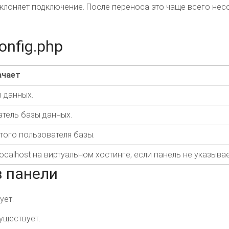
тклоняет подключение. После переноса это чаще всего нес
onfig.php
ачает
 данных.
тель базы данных.
того пользователя базы.
ocalhost на виртуальном хостинге, если панель не указывае
в панели
ует.
уществует.