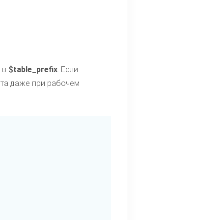
ц в
$table_prefix
. Если
йта даже при рабочем