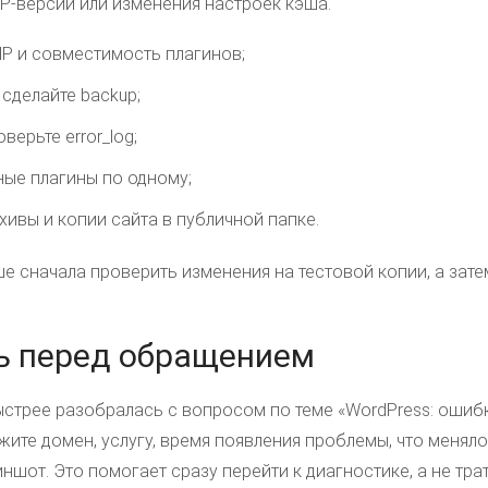
HP-версии или изменения настроек кэша.
P и совместимость плагинов;
сделайте backup;
верьте error_log;
ые плагины по одному;
хивы и копии сайта в публичной папке.
ше сначала проверить изменения на тестовой копии, а зате
ь перед обращением
стрее разобралась с вопросом по теме «WordPress: ошибк
жите домен, услугу, время появления проблемы, что менял
ншот. Это помогает сразу перейти к диагностике, а не тра