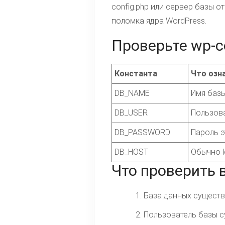
config.php или сервер базы о
поломка ядра WordPress.
Проверьте wp-c
Константа
Что озн
DB_NAME
Имя базы
DB_USER
Пользова
DB_PASSWORD
Пароль э
DB_HOST
Обычно l
Что проверить 
База данных существ
Пользователь базы с