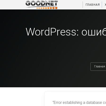
ГЛАВНАЯ
WordPress: оши
Главная
“Error establishing a databas