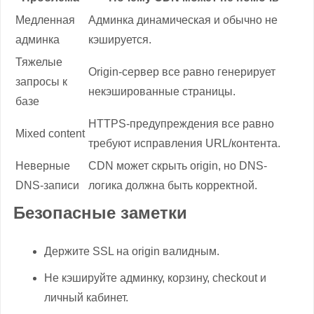
Медленная
Админка динамическая и обычно не
админка
кэшируется.
Тяжелые
Origin-сервер все равно генерирует
запросы к
некэшированные страницы.
базе
HTTPS-предупреждения все равно
Mixed content
требуют исправления URL/контента.
Неверные
CDN может скрыть origin, но DNS-
DNS-записи
логика должна быть корректной.
Безопасные заметки
Держите SSL на origin валидным.
Не кэшируйте админку, корзину, checkout и
личный кабинет.