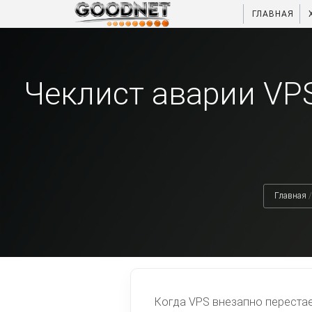
ГЛАВНАЯ
Чеклист аварии VPS
Главная
/
Когда VPS внезапно перестает