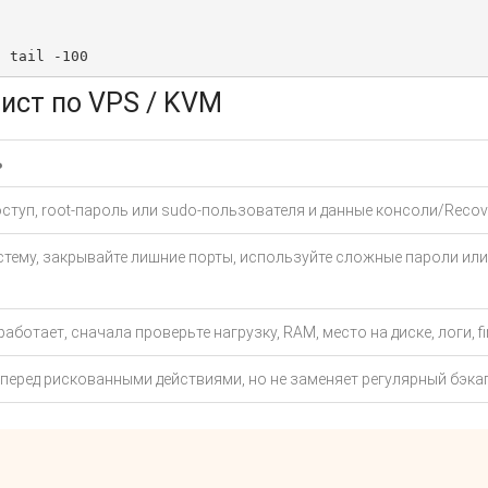
| tail -100
ист по VPS / KVM
ь
ступ, root-пароль или sudo-пользователя и данные консоли/Recov
тему, закрывайте лишние порты, используйте сложные пароли или
работает, сначала проверьте нагрузку, RAM, место на диске, логи, fi
перед рискованными действиями, но не заменяет регулярный бэкап