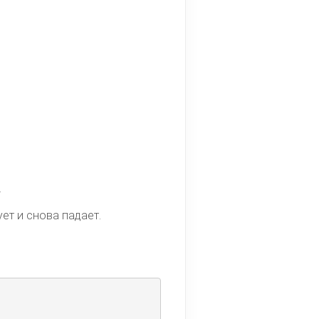
.
ет и снова падает.