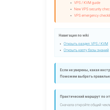
VPS / KVM guide
New VPS security check
VPS emergency checkli
Навигация по wiki
Открыть раздел: VPS / KVM
Открыть карту базы знаний
Если не уверены, какая инс
Поможем выбрать правильны
Практический маршрут по э
Сначала откройте общий чекли