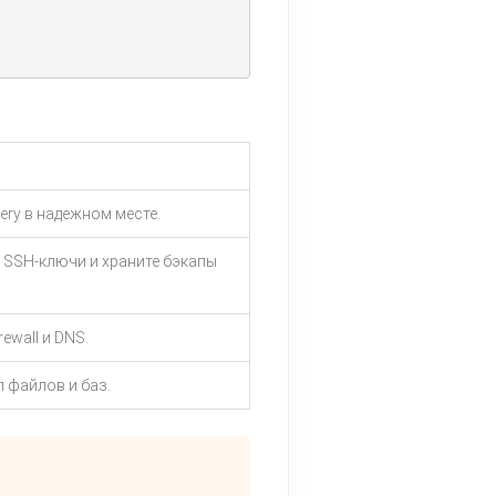
ery в надежном месте.
 SSH-ключи и храните бэкапы
rewall и DNS.
 файлов и баз.