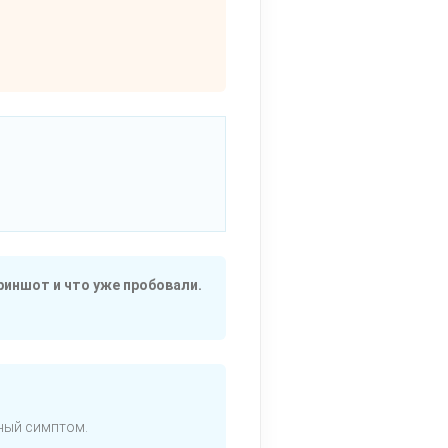
риншот и что уже пробовали.
тный симптом.