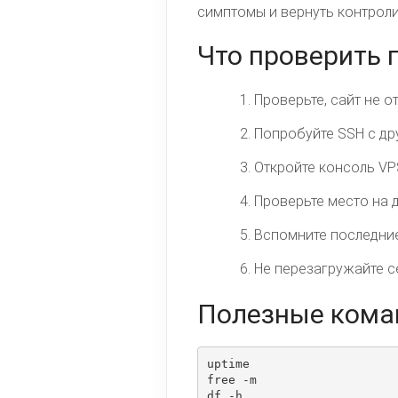
симптомы и вернуть контрол
Что проверить
Проверьте, сайт не о
Попробуйте SSH с др
Откройте консоль VPS
Проверьте место на д
Вспомните последние 
Не перезагружайте се
Полезные кома
uptime

free -m

df -h
