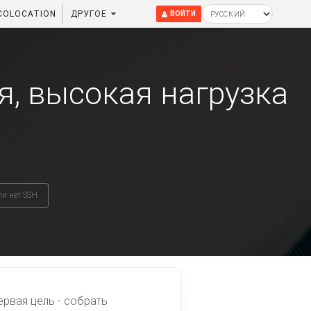
COLOCATION
ДРУГОЕ
ВОЙТИ
я, высокая нагрузка
ли нет SSH
ервая цель - собрать