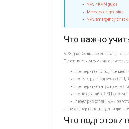
VPS / KVM guide
Memory diagnostics
VPS emergency checkli
Что важно учит
VPS дает больше контроля, но тр
Перед изменениями на сервере лу
проверьте свободное место 
посмотрите нагрузку CPU, R
проверьте статус нужных с
не закрывайте SSH-доступ fi
перед рискованными работа
Если сервер используется для поч
Что подготовит