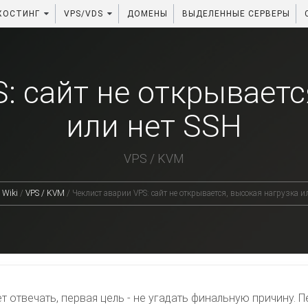
ХОСТИНГ
VPS/VDS
ДОМЕНЫ
ВЫДЕЛЕННЫЕ СЕРВЕРЫ
: сайт не открываетс
или нет SSH
VPS / KVM
Wiki
/
VPS / KVM
/
Чеклист аварии VPS: сайт не открывается, высокая нагрузка и
 отвечать, первая цель - не угадать финальную причину. П