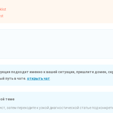
list
st
трукция подходит именно к вашей ситуации, пришлите домен, ск
й путь в чате.
открыть чат
.
той теме
ст, затем переходите к узкой диагностической статье под конкре