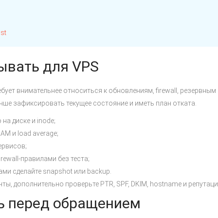
st
ывать для VPS
ебует внимательнее относиться к обновлениям, firewall, резервны
чше зафиксировать текущее состояние и иметь план отката.
на диске и inode;
AM и load average;
ервисов;
rewall-правилами без теста;
ми сделайте snapshot или backup.
ты, дополнительно проверьте PTR, SPF, DKIM, hostname и репутаци
ь перед обращением