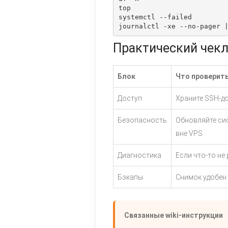
top

systemctl --failed

journalctl -xe --no-pager 
Практический чекл
Блок
Что проверит
Доступ
Храните SSH-до
Безопасность
Обновляйте сис
вне VPS.
Диагностика
Если что-то не 
Бэкапы
Снимок удобен 
Связанные wiki-инструкции