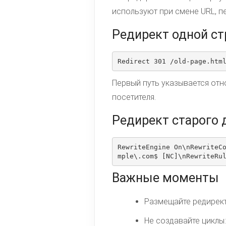
используют при смене URL, п
Редирект одной с
Redirect 301 /old-page.htm
Первый путь указывается отн
посетителя.
Редирект старого 
RewriteEngine On\nRewriteC
mple\.com$ [NC]\nRewriteRu
Важные моменты
Размещайте редирек
Не создавайте циклы