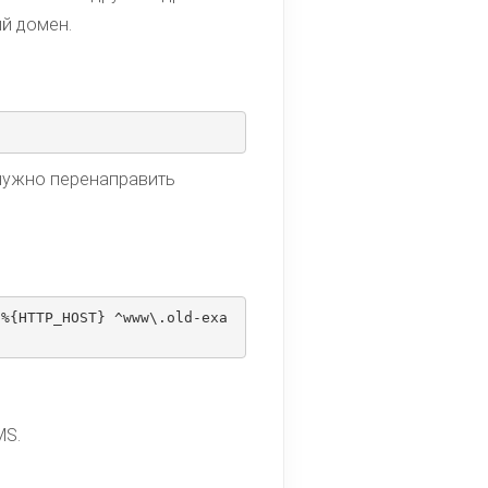
ый домен.
 нужно перенаправить
 %{HTTP_HOST} ^www\.old-exa
MS.