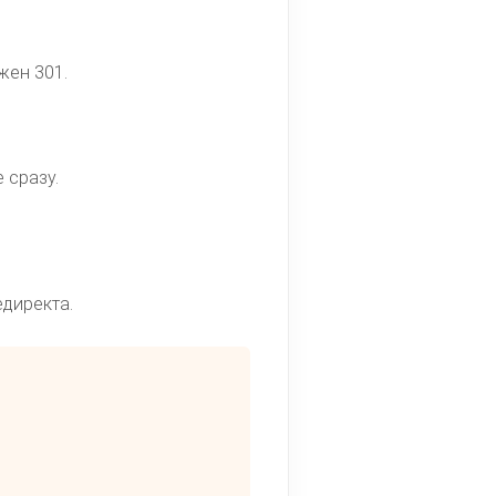
жен 301.
 сразу.
едиректа.