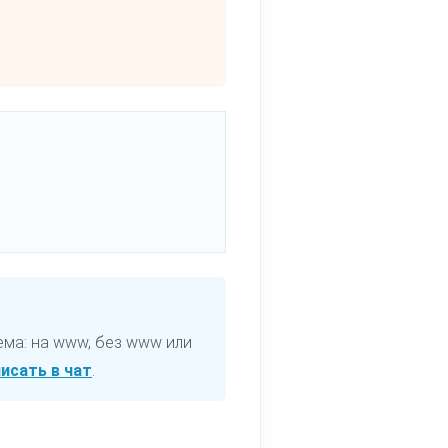
ема: на www, без www или
исать в чат
.