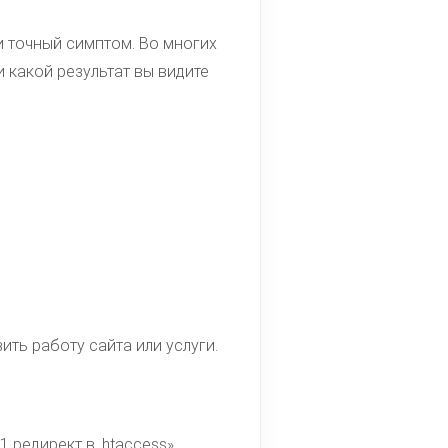
 и точный симптом. Во многих
 какой результат вы видите
ть работу сайта или услуги.
редирект в .htaccess»,