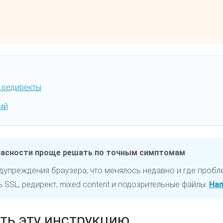
и редиректы
ий
пасности проще решать по точным симптомам
едупреждения браузера, что менялось недавно и где пробл
SSL, редирект, mixed content и подозрительные файлы.
Нап
ть эту инструкцию