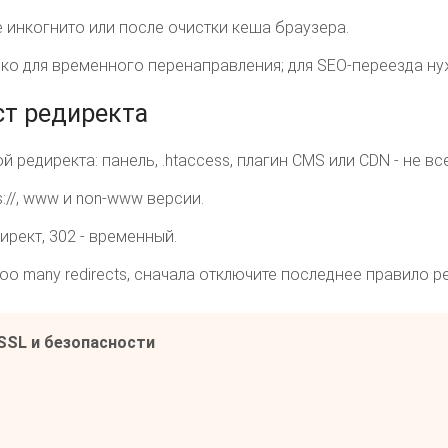
 инкогнито или после очистки кеша браузера.
ько для временного перенаправления; для SEO-переезда ну
ст редиректа
 редиректа: панель, .htaccess, плагин CMS или CDN - не все
ps://, www и non-www версии.
ирект, 302 - временный.
oo many redirects, сначала отключите последнее правило р
SSL и безопасности