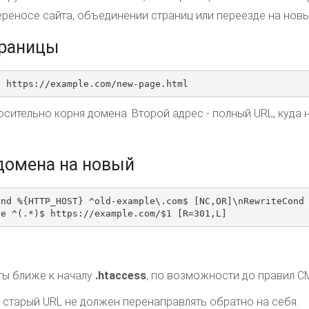
ереносе сайта, объединении страниц или переезде на нов
траницы
l https://example.com/new-page.html
осительно корня домена. Второй адрес - полный URL, куда
домена на новый
ond %{HTTP_HOST} ^old-example\.com$ [NC,OR]\nRewriteCond
le ^(.*)$ https://example.com/$1 [R=301,L]
ты ближе к началу
.htaccess
, по возможности до правил C
: старый URL не должен перенаправлять обратно на себя.