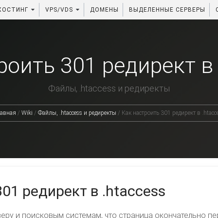
ХОСТИНГ
VPS/VDS
ДОМЕНЫ
ВЫДЕЛЕННЫЕ СЕРВЕРЫ
роить 301 редирект в 
Файлы, .htaccess и редиректы
авная
/
Wiki
/
Файлы, .htaccess и редиректы
/
Как настроить 301 редирект в .htacc
01 редирект в .htaccess
еру и поисковым системам, что страница окончательно пер