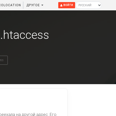
COLOCATION
ДРУГОЕ
ВОЙТИ
.htaccess
ess
еехала на другой адрес. Его