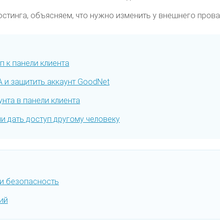
остинга, объясняем, что нужно изменить у внешнего прова
п к панели клиента
A и защитить аккаунт GoodNet
унта в панели клиента
ли дать доступ другому человеку
 и безопасность
ий