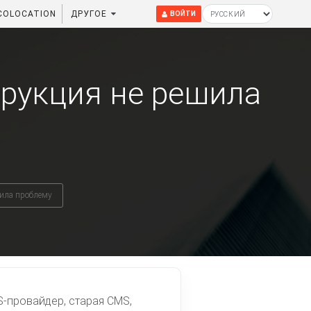
COLOCATION
ДРУГОЕ
ВОЙТИ
трукция не решила
шила проблему
S-провайдер, старая CMS,