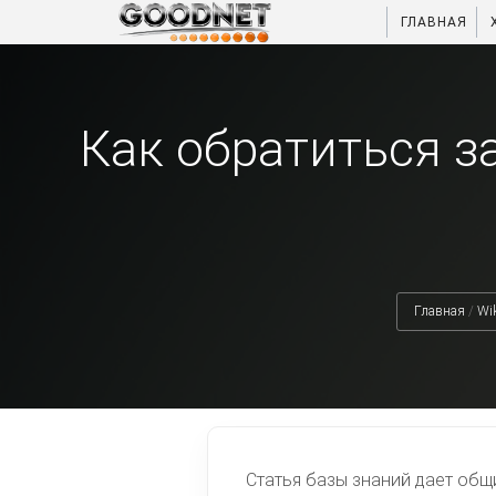
ГЛАВНАЯ
Как обратиться з
Главная
/
Wik
Статья базы знаний дает общ