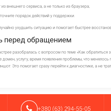
 из внешнего сервиса, а не только из браузера;
уточните порядок действий у поддержки.
лучайно ухудшить ситуацию и помогает быстрее восстанови
ь перед обращением
стрее разобралась с вопросом по теме «Как обратиться з
е домен, услугу, время появления проблемы, что менялось 
ншот. Это помогает сразу перейти к диагностике, а не тра
+380 (63) 294-55-05