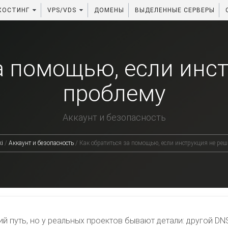
ХОСТИНГ
VPS/VDS
ДОМЕНЫ
ВЫДЕЛЕННЫЕ СЕРВЕРЫ
а помощью, если инс
проблему
Аккаунт и безопасность
i
/
Аккаунт и безопасность
/
Как обратиться за помощью, если инструкция не ре
ий путь, но у реальных проектов бывают детали: другой DN