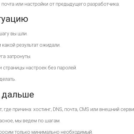
я почта или настройки от предыдущего разработчика.
туацию
шагу вы шли.
 какой результат ожидали.
га затронуты.
 страницы настроек без паролей.
делать.
т дальше
 где причина: хостинг, DNS, почта, CMS или внешний серви
асное, мы ведем по шагам.
просим только минимально необходимый.