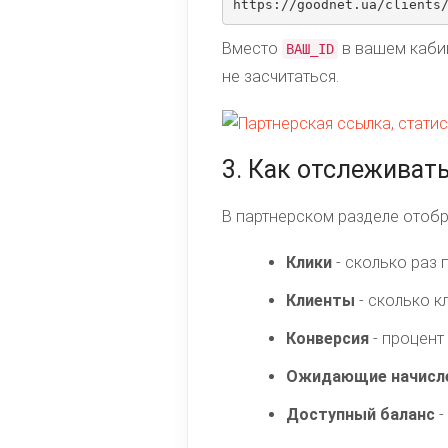
https://goodnet.ua/clients
Вместо
в вашем кабин
ВАШ_ID
не засчитаться.
3. Как отслеживать
В партнерском разделе отоб
Клики
- сколько раз 
Клиенты
- сколько к
Конверсия
- процент
Ожидающие начисл
Доступный баланс
-