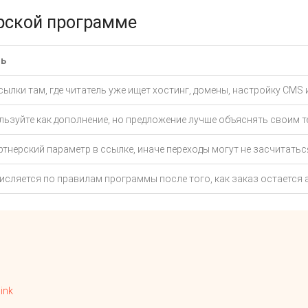
рской программе
ть
ылки там, где читатель уже ищет хостинг, домены, настройку CMS 
ьзуйте как дополнение, но предложение лучше объяснять своим т
ртнерский параметр в ссылке, иначе переходы могут не засчитатьс
сляется по правилам программы после того, как заказ остается 
link