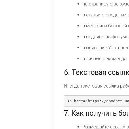
на страницу с реком
в статьи о создании 
в меню или боковой 
в подпись на форуме 
в описание YouTube-в
в личные рекомендац
6. Текстовая ссыл
Иногда текстовая ссылка раб
<a href="https://goodnet.u
7. Как получить б
Размещайте ссылку р