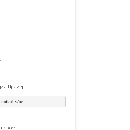
.
ии. Пример:
GoodNet</a>
ннером.