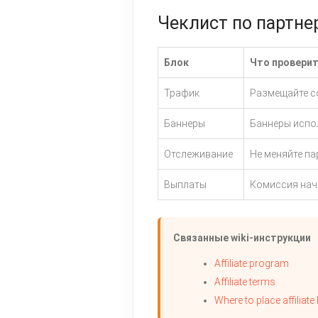
Чеклист по партне
Блок
Что провери
Трафик
Размещайте сс
Баннеры
Баннеры испол
Отслеживание
Не меняйте па
Выплаты
Комиссия начи
Связанные wiki-инструкции
Affiliate program
Affiliate terms
Where to place affiliate 