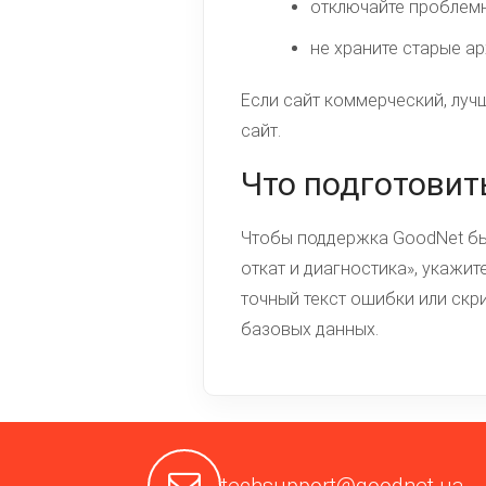
отключайте проблемн
не храните старые ар
Если сайт коммерческий, луч
сайт.
Что подготовит
Чтобы поддержка GoodNet бы
откат и диагностика», укажит
точный текст ошибки или скри
базовых данных.
techsupport@goodnet.ua