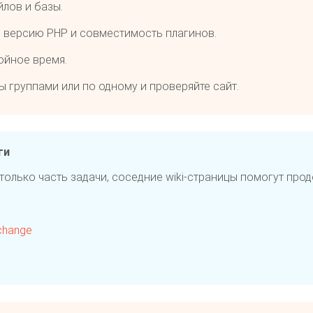
йлов и базы.
 версию PHP и совместимость плагинов.
ойное время.
ы группами или по одному и проверяйте сайт.
ги
 только часть задачи, соседние wiki-страницы помогут про
 change