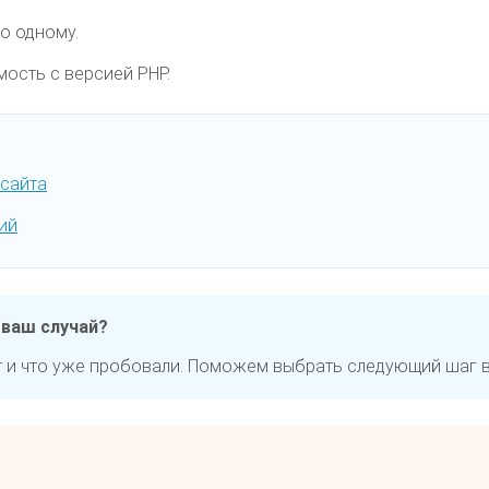
о одному.
ость с версией PHP.
 сайта
ий
 ваш случай?
 и что уже пробовали. Поможем выбрать следующий шаг в