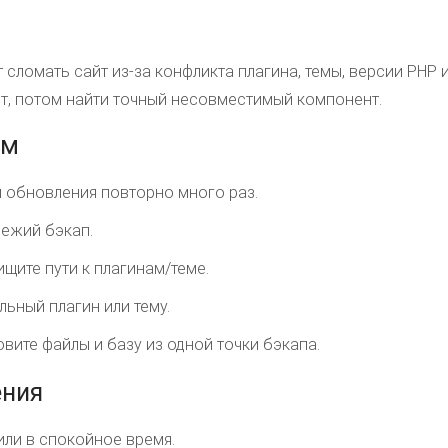
сломать сайт из-за конфликта плагина, темы, версии PHP и
т, потом найти точный несовместимый компонент.
ым
 обновления повторно много раз.
вежий бэкап.
 ищите пути к плагинам/теме.
ьный плагин или тему.
вите файлы и базу из одной точки бэкапа.
ения
или в спокойное время.