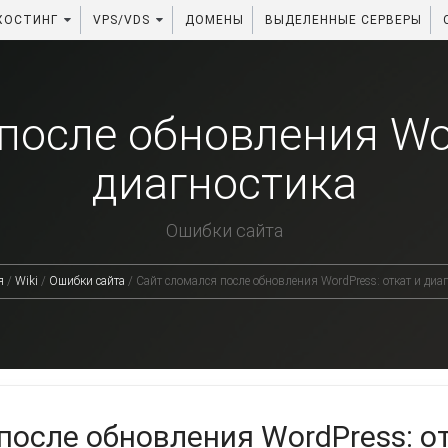
ХОСТИНГ
VPS/VDS
ДОМЕНЫ
ВЫДЕЛЕННЫЕ СЕРВЕРЫ
после обновления Wor
диагностика
Ошибки сайта
я
/
Wiki
/
Ошибки сайта
/
Сайт сломался после обновления WordPress: откат и диа
после обновления WordPress: от