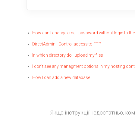
How can I change email password without login to the
DirectAdmin - Control access to FTP
In which directory do I upload my files
I don't see any managment options in my hosting cont
How I can add a new database
Якщо інструкції недостатньо, ко