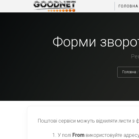
ГОЛОВНА
Форми зворот
Рек
Головна
/
Поштові сервіси можуть відхиляти листи з ф
У полі
From
використовуйте адресу