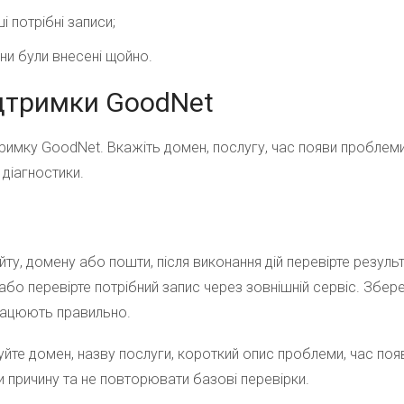
і потрібні записи;
ни були внесені щойно.
ідтримки GoodNet
дтримку GoodNet. Вкажіть домен, послугу, час появи проблеми
діагностики.
ту, домену або пошти, після виконання дій перевірте результ
 або перевірте потрібний запис через зовнішній сервіс. Збе
працюють правильно.
уйте домен, назву послуги, короткий опис проблеми, час поя
причину та не повторювати базові перевірки.