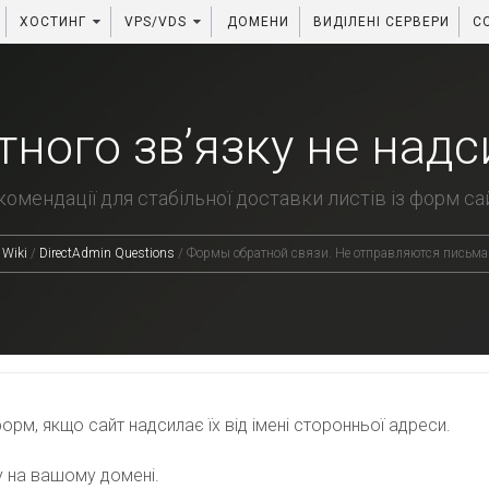
ХОСТИНГ
VPS/VDS
ДОМЕНИ
ВИДІЛЕНІ СЕРВЕРИ
C
ного зв’язку не над
омендації для стабільної доставки листів із форм са
Wiki
/
DirectAdmin Questions
/
Формы обратной связи. Не отправляются письма 
орм, якщо сайт надсилає їх від імені сторонньої адреси.
 на вашому домені.