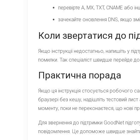
перевірте A, MX, TXT, CNAME або інш
зачекайте оновлення DNS, якщо змі
Коли звертатися до п
Якщо інструкції недостатньо, напишіть у пі
помилки. Так спеціаліст швидше перейде до 
Практична порада
Якщо ця інструкція стосується робочого сай
браузері без кешу, надішліть тестовий лист
моменту, поки не переконаєтеся, що нові 
Для звернення до підтримки GoodNet підгот
повідомлення. Це допоможе швидше знайти 