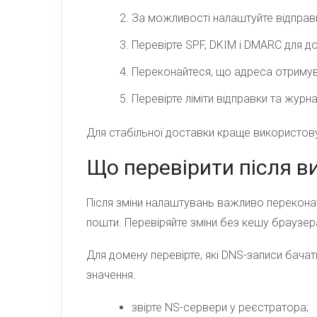
За можливості налаштуйте відправ
Перевірте SPF, DKIM і DMARC для д
Переконайтеся, що адреса отримув
Перевірте ліміти відправки та журн
Для стабільної доставки краще використо
Що перевірити після ви
Після зміни налаштувань важливо переконати
пошти. Перевіряйте зміни без кешу браузера
Для домену перевірте, які DNS-записи бача
значення.
звірте NS-сервери у реєстратора;