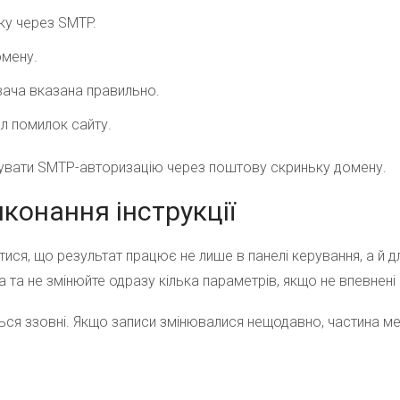
ку через SMTP.
омену.
ача вказана правильно.
ал помилок сайту.
вувати SMTP-авторизацію через поштову скриньку домену.
конання інструкції
ся, що результат працює не лише в панелі керування, а й дл
 та не змінюйте одразу кілька параметрів, якщо не впевнені 
ться ззовні. Якщо записи змінювалися нещодавно, частина 