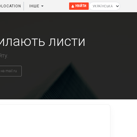
OLOCATION
ІНШЕ
УВІЙТИ
силають листи
йту.
на mail.ru