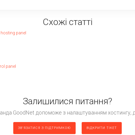
Схожі статті
 hosting panel
rol panel
Залишилися питання?
манда GoodNet допоможе з налаштуванням хостингу, д
ЗВ'ЯЗАТИСЯ З ПІДТРИМКОЮ
ВІДКРИТИ ТІКЕТ