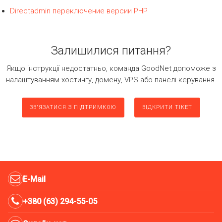
Directadmin переключение версии PHP
Залишилися питання?
Якщо інструкції недостатньо, команда GoodNet допоможе з
налаштуванням хостингу, домену, VPS або панелі керування.
ЗВ'ЯЗАТИСЯ З ПІДТРИМКОЮ
ВІДКРИТИ ТІКЕТ
E-Mail
+380 (63) 294-55-05