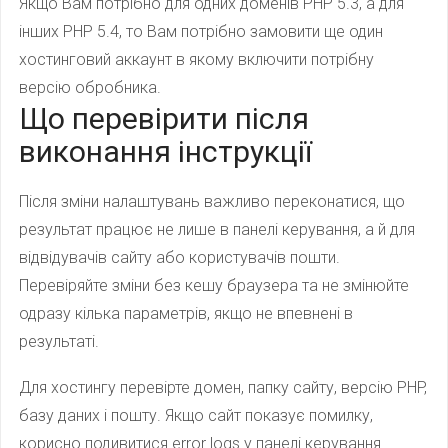
Якщо
Вам потрібно для
одних
доменів
PHP
5.3
,
а для
інших
PHP
5.4
,
то Вам
потрібно замовити
ще один
хостинговий
аккаунт в
якому
включити
потрібну
версію
обробника
.
Що перевірити після
виконання інструкції
Після зміни налаштувань важливо переконатися, що
результат працює не лише в панелі керування, а й для
відвідувачів сайту або користувачів пошти.
Перевіряйте зміни без кешу браузера та не змінюйте
одразу кілька параметрів, якщо не впевнені в
результаті.
Для хостингу перевірте домен, папку сайту, версію PHP,
базу даних і пошту. Якщо сайт показує помилку,
корисно подивитися error logs у панелі керування.