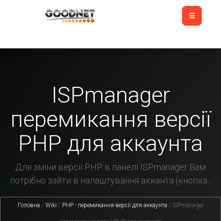
ISPmanager
перемикання версії
PHP для аккаунта
Для зміни версії PHP в панелі ISPmanager Вам
потрібно зайти в налаштування акканта (кнопка...
Головна
/
Wiki
/
PHP - перемикання версії для аккаунта
/
ISPmanager