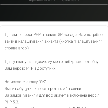
перемикання версії PHP для аккаунта
Для
зміни версії
PHP в
панелі
ISPmanager
Вам потрібно
зайти
в налаштування
акканта
(кнопка
"
Налаштування
"
справа вгорі
)
Далі у вікні
у випадаючому
меню
вибираєте потрібну
Вам
версію
PHP
з доступних.
Натискаєте
кнопку
"
ОК
"
.
Зміни
набудуть чинності
протягом 1 години
.
За замовчуванням
для всіх
акаунтів
включена
версія
PHP
5.3
.