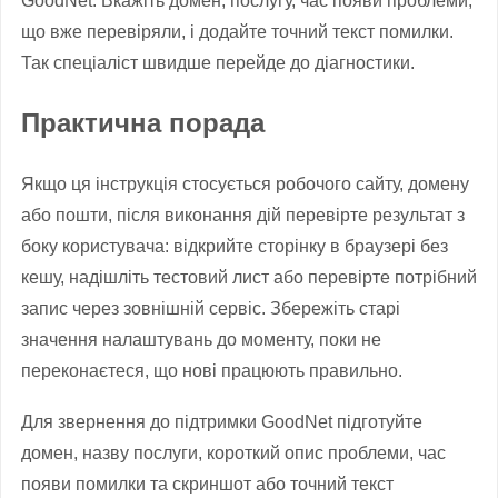
GoodNet. Вкажіть домен, послугу, час появи проблеми,
що вже перевіряли, і додайте точний текст помилки.
Так спеціаліст швидше перейде до діагностики.
Практична порада
Якщо ця інструкція стосується робочого сайту, домену
або пошти, після виконання дій перевірте результат з
боку користувача: відкрийте сторінку в браузері без
кешу, надішліть тестовий лист або перевірте потрібний
запис через зовнішній сервіс. Збережіть старі
значення налаштувань до моменту, поки не
переконаєтеся, що нові працюють правильно.
Для звернення до підтримки GoodNet підготуйте
домен, назву послуги, короткий опис проблеми, час
появи помилки та скриншот або точний текст