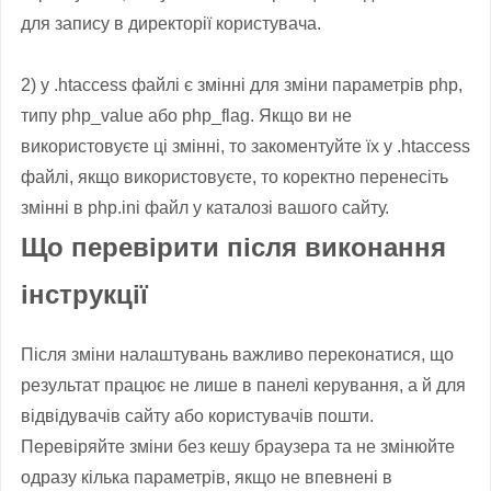
для запису в
директорії
користувача.
2) у
.
h
taccess
файлі є
змінні
для
зміни
параметрів
php
,
типу
php_value
або
php_flag
.
Якщо
ви
не
використовуєте
ці змінні
,
то
закоментуйте
їх у
.
h
taccess
файлі
,
якщо використовуєте
,
то
коректно
перенесіть
змінні в
php.ini
файл у
каталозі
вашого
сайту.
Що перевірити після виконання
інструкції
Після зміни налаштувань важливо переконатися, що
результат працює не лише в панелі керування, а й для
відвідувачів сайту або користувачів пошти.
Перевіряйте зміни без кешу браузера та не змінюйте
одразу кілька параметрів, якщо не впевнені в