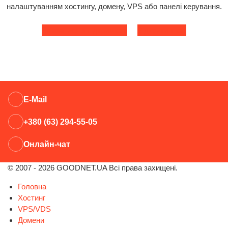
налаштуванням хостингу, домену, VPS або панелі керування.
Зв'язатися з підтримкою
Відкрити тікет
E-Mail
+380 (63) 294-55-05
Онлайн-чат
© 2007 - 2026 GOODNET.UA Всі права захищені.
Головна
Хостинг
VPS/VDS
Домени