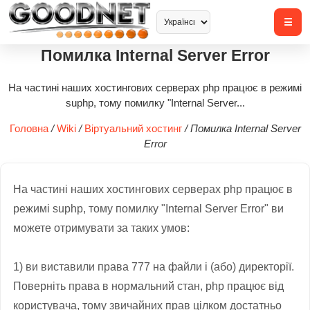
Помилка Internal Server Error
На частині наших хостингових серверах php працює в режимі
suphp, тому помилку "Internal Server...
Головна
/
Wiki
/
Віртуальний хостинг
/
Помилка Internal Server
Error
На частині
наших
хостингових
серверах
php
працює в
режимі
suphp
,
тому помилку
"
Internal Server Error
"
ви
можете
отримувати
за таких умов:
1)
ви
виставили
права
777
на
файли і
(або)
директорії.
Поверніть
права
в нормальний стан
,
php
працює від
користувача, тому
звичайних
прав
цілком достатньо