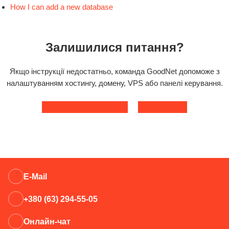
How I can add a new database
Залишилися питання?
Якщо інструкції недостатньо, команда GoodNet допоможе з
налаштуванням хостингу, домену, VPS або панелі керування.
Зв'язатися з підтримкою
Відкрити тікет
E-Mail
+380 (63) 294-55-05
Онлайн-чат