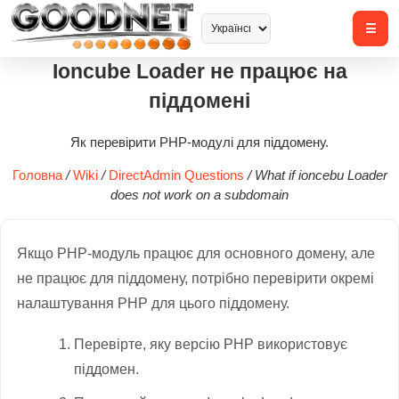
Ioncube Loader не працює на
піддомені
Як перевірити PHP-модулі для піддомену.
Головна
/
Wiki
/
DirectAdmin Questions
/
What if ioncebu Loader
does not work on a subdomain
Якщо PHP-модуль працює для основного домену, але
не працює для піддомену, потрібно перевірити окремі
налаштування PHP для цього піддомену.
Перевірте, яку версію PHP використовує
піддомен.