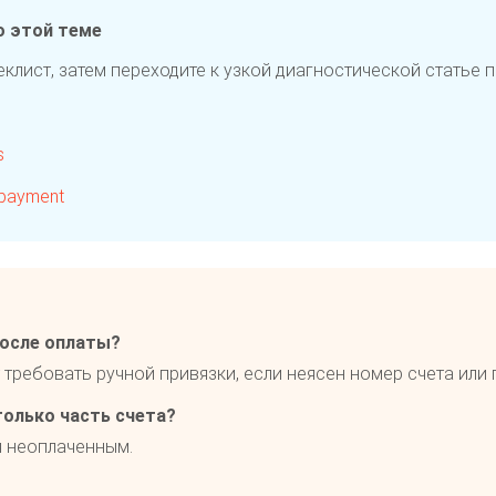
о этой теме
клист, затем переходите к узкой диагностической статье 
s
 payment
после оплаты?
требовать ручной привязки, если неясен номер счета или 
олько часть счета?
я неоплаченным.