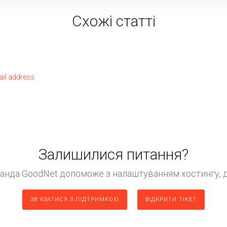
Схожі статті
ail address
Залишилися питання?
манда GoodNet допоможе з налаштуванням хостингу, д
ЗВ'ЯЗАТИСЯ З ПІДТРИМКОЮ
ВІДКРИТИ ТІКЕТ