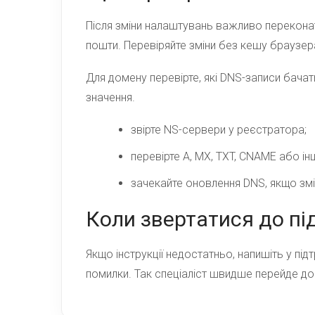
Після зміни налаштувань важливо переконати
пошти. Перевіряйте зміни без кешу браузера
Для домену перевірте, які DNS-записи бача
значення.
звірте NS-сервери у реєстратора;
перевірте A, MX, TXT, CNAME або інш
зачекайте оновлення DNS, якщо змі
Коли звертатися до п
Якщо інструкції недостатньо, напишіть у пі
помилки. Так спеціаліст швидше перейде до 