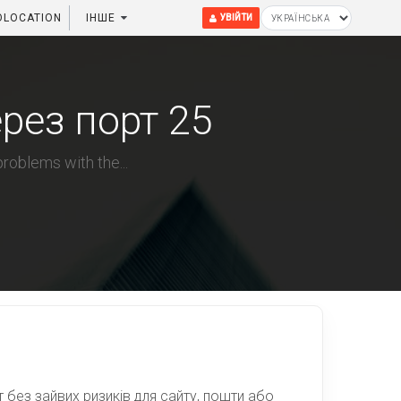
OLOCATION
ІНШЕ
УВІЙТИ
рез порт 25
oblems with the...
 без зайвих ризиків для сайту, пошти або