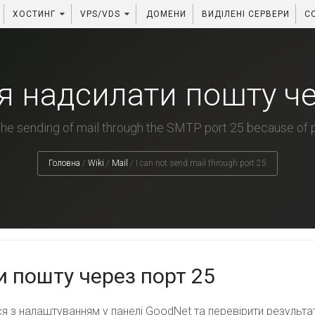
ХОСТИНГ
VPS/VDS
ДОМЕНИ
ВИДІЛЕНІ СЕРВЕРИ
C
я надсилати пошту че
he sending of mail through the SMTP port 25 because of pr
Головна
/
Wiki
/
Mail
/
I can not send mail through port 25
 пошту через порт 25
я з налаштуванням у панелі GoodNet та перевірити результат