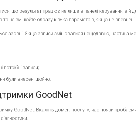
ся, що результат працює не лише в панелі керування, а й дл
 та не змінюйте одразу кілька параметрів, якщо не впевнені 
ться ззовні. Якщо записи змінювалися нещодавно, частина 
і потрібні записи;
ни були внесені щойно.
ідтримки GoodNet
дтримку GoodNet. Вкажіть домен, послугу, час появи проблеми
діагностики.