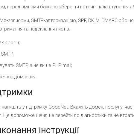
ом, перед змінами бажано зберегти поточні налаштування а
 MX-записами, SMTP-авторизацією, SPF, DKIM, DMARC або н
тримання та надсилання листів.
як логін;
 SMTP;
увати SMTP, а не лише PHP mail;
ce-повідомлення.
ідтримки
, напишіть у підтримку GoodNet. Вкажіть домен, послугу, час
. Це допоможе швидше перейти до діагностики та не втратит
конання інструкції