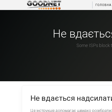
ГОЛОВНА
Не вдаєтьс
Some ISPs block t
Не вдається надсилати
Ця інструкція допомагає швидко розібратис