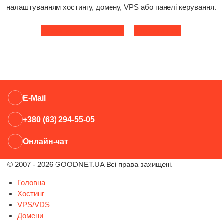
налаштуванням хостингу, домену, VPS або панелі керування.
Зв'язатися з підтримкою
Відкрити тікет
E-Mail
+380 (63) 294-55-05
Онлайн-чат
© 2007 - 2026 GOODNET.UA Всі права захищені.
Головна
Хостинг
VPS/VDS
Домени