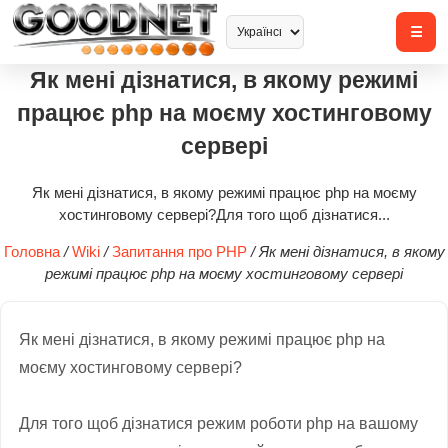
Як мені дізнатися, в якому режимі
працює php на моєму хостинговому
сервері
Як мені дізнатися, в якому режимі працює php на моєму
хостинговому сервері?Для того щоб дізнатися...
Головна
/
Wiki
/
Запитання про PHP
/
Як мені дізнатися, в якому
режимі працює php на моєму хостинговому сервері
Як
мені дізнатися
,
в якому режимі
працює
php
на
моєму
хостинговому
сервері
?
Для
того щоб дізнатися
режим роботи
php
на вашому