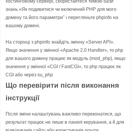
хостинговому
сервері
,
скористайтеся
темою
бази
знань «
Як
подивитися
чи включений
PHP для
мого
домену та
його
параметри" і
перегляньте
phpinfo
на
вашому
домені.
На сторінці з
phpinfo
знайдіть
змінну
«
Server API
».
Якщо значення
у
змінної
«
Apache
2.0
Handler
»
,
то
php
для вашого
домену
працює як
модуль
(
mod_php
)
,
якщо
значення
у
змінної
«
CGI
/
FastCGI
»
,
то
php
працює як
CGI
або через
su_php
Що перевірити після виконання
інструкції
Після зміни налаштувань важливо переконатися, що
результат працює не лише в панелі керування, а й для
відвідувачів сайту або користувачів пошти.