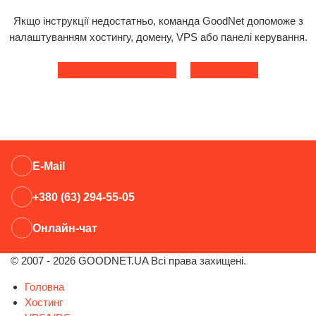
Якщо інструкції недостатньо, команда GoodNet допоможе з
налаштуванням хостингу, домену, VPS або панелі керування.
Зв'язатися з підтримкою
Відкрити тікет
E-Mail
+380 (63) 294-55-05
Онлайн-чат
© 2007 - 2026 GOODNET.UA Всі права захищені.
Головна
Хостинг