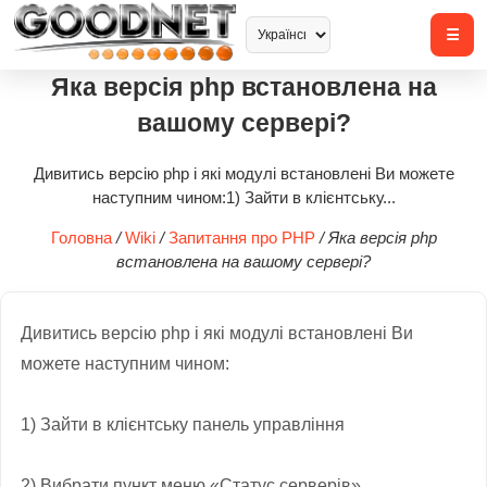
Яка версія php встановлена ​​на
вашому сервері?
Дивитись версію php і які модулі встановлені Ви можете
наступним чином:1) Зайти в клієнтську...
Головна
/
Wiki
/
Запитання про PHP
/
Яка версія php
встановлена ​​на вашому сервері?
Дивитись
версію
php
і
які модулі
встановлені
Ви
можете
наступним
чином
:
1)
Зайти в
клієнтську
панель управління
2
)
Вибрати
пункт
меню
«Статус
серверів»