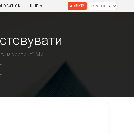
OLOCATION
ІНШЕ
УВІЙТИ
истовувати
 на хостинг? Ми...