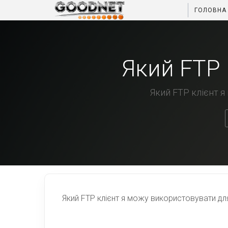
ГОЛОВНА
Який FTP 
Який FTP клієнт я
Який
FTP
клієнт
я
можу використовувати
дл