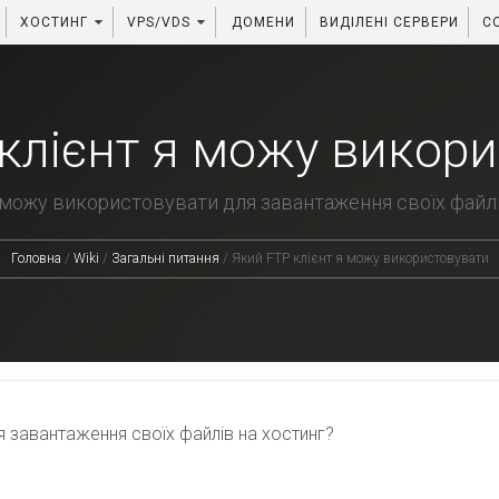
ХОСТИНГ
VPS/VDS
ДОМЕНИ
ВИДІЛЕНІ СЕРВЕРИ
C
клієнт я можу викор
 можу використовувати для завантаження своїх файлів
Головна
/
Wiki
/
Загальні питання
/
Який FTP клієнт я можу використовувати
я завантаження своїх
файлів на
хостинг?