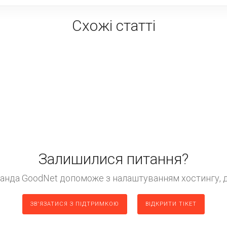
Схожі статті
Залишилися питання?
манда GoodNet допоможе з налаштуванням хостингу, д
ЗВ'ЯЗАТИСЯ З ПІДТРИМКОЮ
ВІДКРИТИ ТІКЕТ