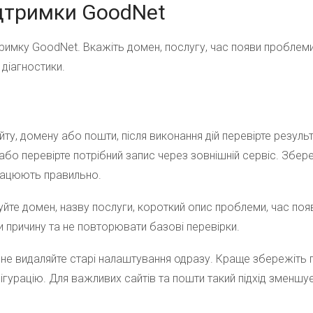
ідтримки GoodNet
дтримку GoodNet. Вкажіть домен, послугу, час появи проблеми
діагностики.
ту, домену або пошти, після виконання дій перевірте результ
 або перевірте потрібний запис через зовнішній сервіс. Збе
працюють правильно.
уйте домен, назву послуги, короткий опис проблеми, час поя
причину та не повторювати базові перевірки.
 не видаляйте старі налаштування одразу. Краще збережіть п
ігурацію. Для важливих сайтів та пошти такий підхід зменшу