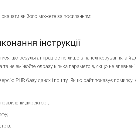
,
скачати
ви його
можете
за посиланням:
конання інструкції
ся, що результат працює не лише в панелі керування, а й дл
 та не змінюйте одразу кілька параметрів, якщо не впевнені 
версію PHP, базу даних і пошту. Якщо сайт показує помилку, к
правильній директорії;
ифу;
трів.