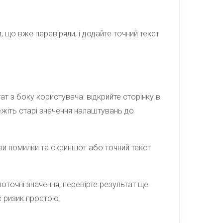
, що вже перевіряли, і додайте точний текст
ат з боку користувача: відкрийте сторінку в
режіть старі значення налаштувань до
ви помилки та скриншот або точний текст
оточні значення, перевірте результат ще
є ризик простою.