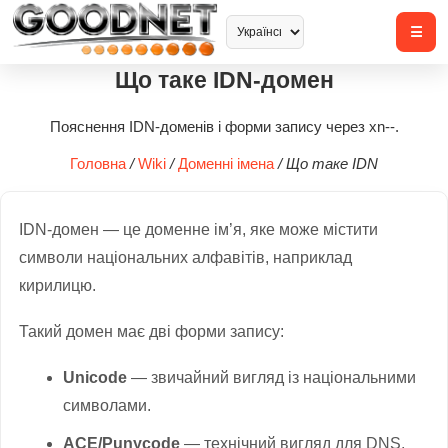
Що таке IDN-домен
Пояснення IDN-доменів і форми запису через xn--.
Головна
/
Wiki
/
Доменні імена
/
Що таке IDN
IDN-домен — це доменне ім’я, яке може містити
символи національних алфавітів, наприклад
кирилицю.
Такий домен має дві форми запису:
Unicode
— звичайний вигляд із національними
символами.
ACE/Punycode
— технічний вигляд для DNS,