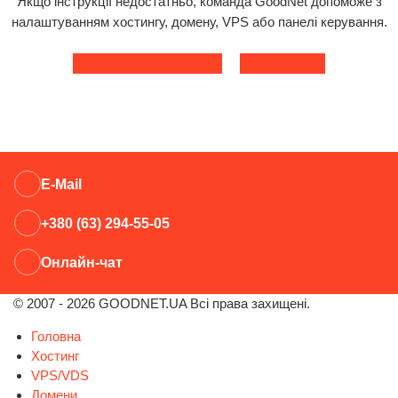
Якщо інструкції недостатньо, команда GoodNet допоможе з
налаштуванням хостингу, домену, VPS або панелі керування.
Зв'язатися з підтримкою
Відкрити тікет
E-Mail
+380 (63) 294-55-05
Онлайн-чат
© 2007 - 2026 GOODNET.UA Всі права захищені.
Головна
Хостинг
VPS/VDS
Домени