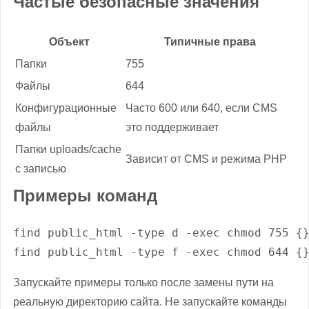
Частые безопасные значения
Объект
Типичные права
Папки
755
Файлы
644
Конфигурационные
Часто 600 или 640, если CMS
файлы
это поддерживает
Папки uploads/cache
Зависит от CMS и режима PHP
с записью
Примеры команд
find public_html -type d -exec chmod 755 {}
find public_html -type f -exec chmod 644 {
Запускайте примеры только после замены пути на
реальную директорию сайта. Не запускайте команды