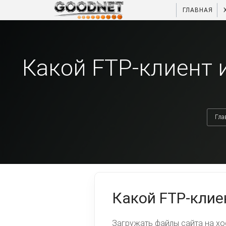
ГЛАВНАЯ
Какой FTP-клиент 
Гла
Какой FTP-клие
Загружать файлы сайта на хо