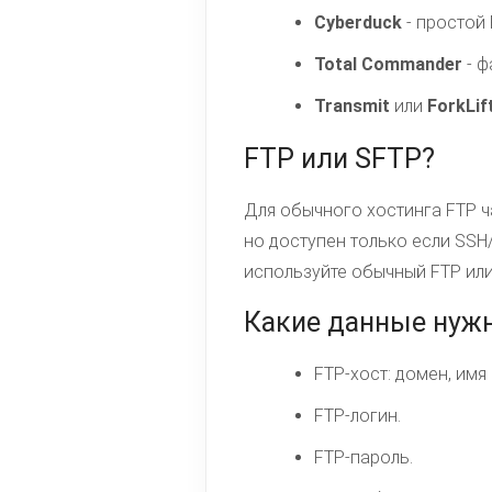
Cyberduck
- простой 
Total Commander
- ф
Transmit
или
ForkLif
FTP или SFTP?
Для обычного хостинга FTP ч
но доступен только если SSH/
используйте обычный FTP или
Какие данные нуж
FTP-хост: домен, имя
FTP-логин.
FTP-пароль.