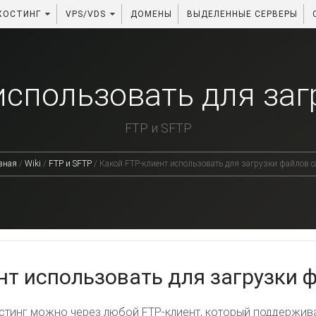
ХОСТИНГ
VPS/VDS
ДОМЕНЫ
ВЫДЕЛЕННЫЕ СЕРВЕРЫ
использовать для заг
FTP и SFTP
вная
/
Wiki
/
FTP и SFTP
/
Какой FTP-клиент использовать для загрузки файлов с
нт использовать для загрузки 
стинг можно через любой FTP-клиент, который поддержива