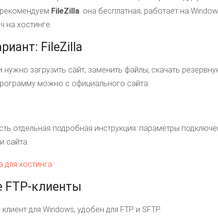
ы рекомендуем
FileZilla
: она бесплатная, работает на Window
ч на хостинге.
ант: FileZilla
сли нужно загрузить сайт, заменить файлы, скачать резервн
 программу можно с официального сайта:
с есть отдельная подробная инструкция: параметры подключ
и сайта.
la для хостинга
е FTP-клиенты
 клиент для Windows, удобен для FTP и SFTP.