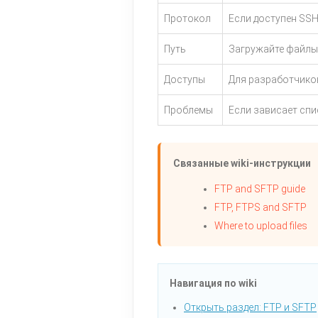
Протокол
Если доступен SSH
Путь
Загружайте файлы 
Доступы
Для разработчиков
Проблемы
Если зависает спис
Связанные wiki-инструкции
FTP and SFTP guide
FTP, FTPS and SFTP
Where to upload files
Навигация по wiki
Открыть раздел: FTP и SFTP