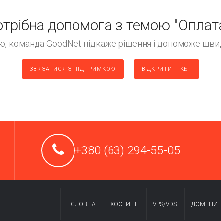
трібна допомога з темою "Оплат
ію, команда GoodNet підкаже рішення і допоможе швид
ЗВ'ЯЗАТИСЯ З ПІДТРИМКОЮ
ВІДКРИТИ ТІКЕТ
+380 (63) 294-55-05
ГОЛОВНА
ХОСТИНГ
VPS/VDS
ДОМЕНИ