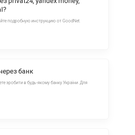
з privat24, yandex money,
l?
айте подробную инструкцию от GoodNet.
через банк
те зробити в будь-якому банку України. Для