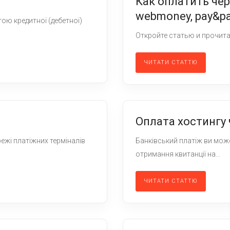
Как оплатить чере
webmoney, pay&pa
ю кредитної (дебетної)
Откройте статью и прочит
ЧИТАТИ СТАТТЮ
Оплата хостингу 
ежі платіжних терміналів
Банківський платіж ви може
отримання квитанції на...
ЧИТАТИ СТАТТЮ