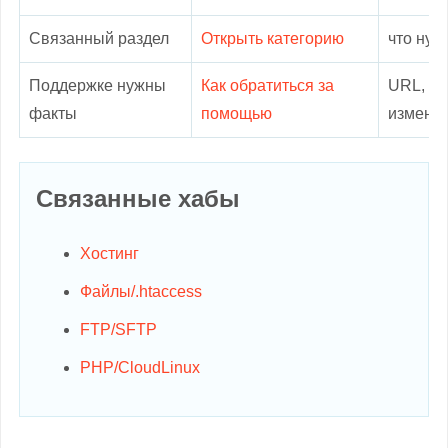
Связанный раздел
Открыть категорию
что нуж
Поддержке нужны
Как обратиться за
URL, ск
факты
помощью
измене
Связанные хабы
Хостинг
Файлы/.htaccess
FTP/SFTP
PHP/CloudLinux